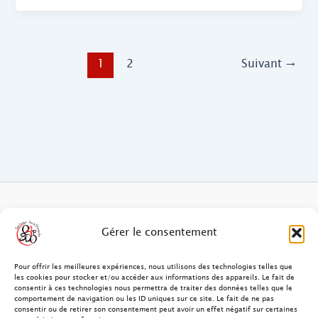
1
2
Suivant
→
FAQ des patients/clients
Gérer le consentement
FAQ Ostéopathie Animale
Pour offrir les meilleures expériences, nous utilisons des technologies telles que
les cookies pour stocker et/ou accéder aux informations des appareils. Le fait de
consentir à ces technologies nous permettra de traiter des données telles que le
Contact
comportement de navigation ou les ID uniques sur ce site. Le fait de ne pas
consentir ou de retirer son consentement peut avoir un effet négatif sur certaines
FAQ Ostéopathie Humaine