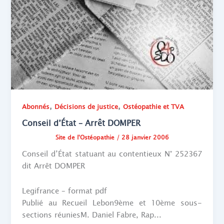
,
,
Abonnés
Décisions de justice
Ostéopathie et TVA
Conseil d’État – Arrêt DOMPER
Site de l'Ostéopathie
/
28 janvier 2006
Conseil d’État statuant au contentieux N° 252367
dit Arrêt DOMPER
Legifrance – format pdf
Publié au Recueil Lebon9ème et 10ème sous-
sections réuniesM. Daniel Fabre, Rap...