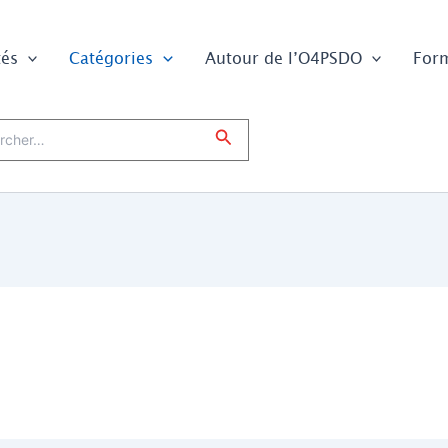
tés
Catégories
Autour de l’O4PSDO
For
er :
Rechercher