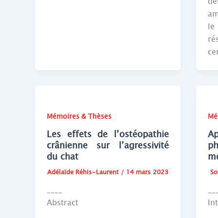
d
am
le
ré
ce
Mémoires & Thèses
Mé
Les effets de l’ostéopathie
Ap
crânienne sur l’agressivité
p
du chat
mo
Adélaïde Réhis-Laurent
/
14 mars 2023
So
____
__
Abstract
In