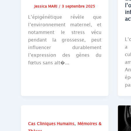
l
Jessica MARI
/
3 septembre 2025
in
L’épigénétique révèle que
ac
l’environnement maternel, et
notamment le stress vécu
L’
pendant la grossesse, peut
a 
influencer durablement
cu
l’expression des gènes du
am
fœtus sans alt�...
An
ép
pa
,
Cas Cliniques Humains
Mémoires &