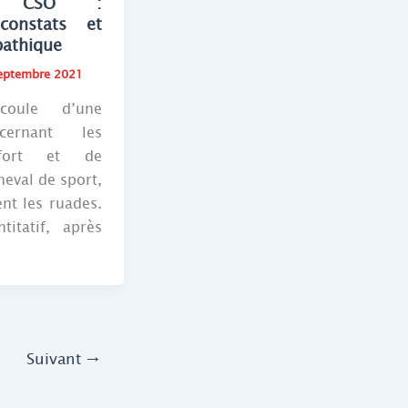
e CSO :
 constats et
pathique
eptembre 2021
coule d’une
cernant les
nfort et de
heval de sport,
nt les ruades.
itatif, après
.
Suivant
→