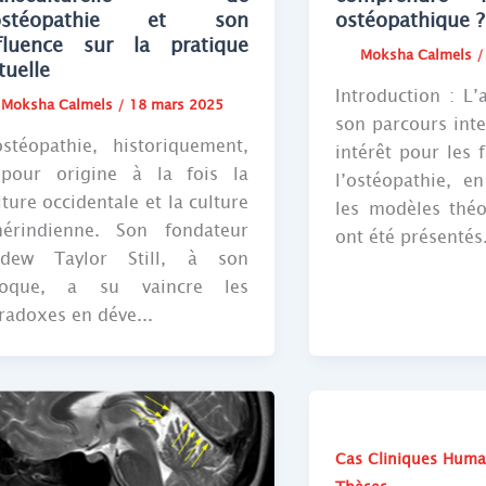
’ostéopathie et son
ostéopathique ?
fluence sur la pratique
Moksha Calmels
tuelle
Introduction : L’
Moksha Calmels
/
18 mars 2025
son parcours inte
ostéopathie, historiquement,
intérêt pour les
pour origine à la fois la
l’ostéopathie, e
lture occidentale et la culture
les modèles théo
érindienne. Son fondateur
ont été présentés. 
dew Taylor Still, à son
oque, a su vaincre les
radoxes en déve...
Cas Cliniques Huma