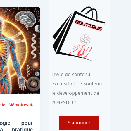
Envie de contenu
exclusif et de soutenir
le développement de
l'O4PSDO ?
,
hie
Mémoires &
S'abonner
logie pour
a pratique