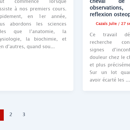
cheval d
out commence lorsque
observations,
assiste à nos premiers cours.
reflexion osteo
pidement, en 1er année,
us abordons les sciences
Cazals Julie
/
27 s
lles que l’anatomie, la
Ce travail dé
ysiologie, la biochimie, et
recherche con
en d’autres, quand sou...
signes d’inco
douleur chez le c
et plus préciséme
Sur un lot quant
avoir écarté les ..
2
3