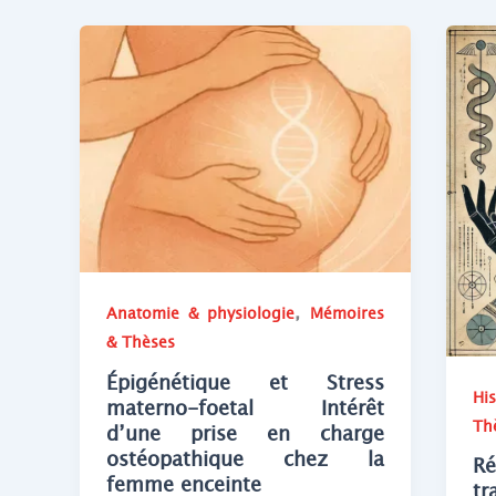
,
Anatomie & physiologie
Mémoires
& Thèses
Épigénétique et Stress
His
materno-foetal Intérêt
Th
d’une prise en charge
ostéopathique chez la
R
femme enceinte
t