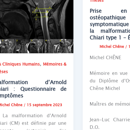
Thèses
Prise en
ostéopathique
symptomatique
la malformati
Chiari type 1 – 
Michel Chêne
/
Michel CHÊNE
,
s Cliniques Humains
Mémoires &
èses
Mémoire en vue d
du Diplôme d’O
alformation d’Arnold
Chêne Michel
iari : Questionnaire de
ymptômes
Maîtres de mémoi
Michel Chêne
/
15 septembre 2023
 malformation d’Arnold
Jean-Luc Charrie
iari (CM) est définie par une
D.O.