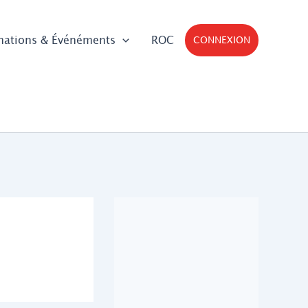
mations & Événéments
ROC
CONNEXION