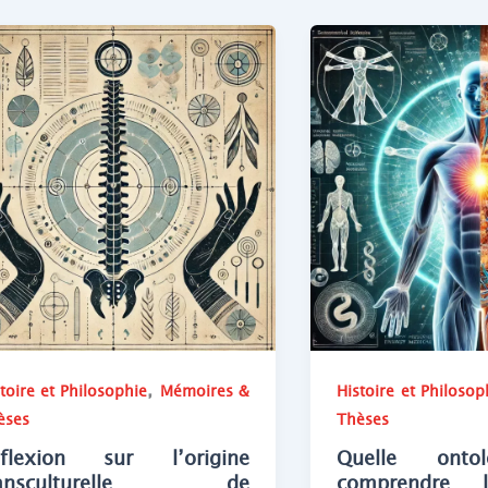
,
toire et Philosophie
Mémoires &
Histoire et Philosop
èses
Thèses
éflexion sur l’origine
Quelle onto
ransculturelle de
comprendre l