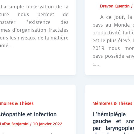
 simple observation de la
Drevon Quentin
ature nous permet de
A ce jour, la 
nstater l’existence des
pays au Monde o
rmes d’organisation fractales
productivité lait
tous les niveaux de la matière
est le plus élevé.
olé...
2019 nous mon
pays possède env
c...
moires & Thèses
Mémoires & Thèses
téopathie et Infection
L’hémiplégi
gauche et son
Lafon Benjamin
/
10 janvier 2022
par laryngopla