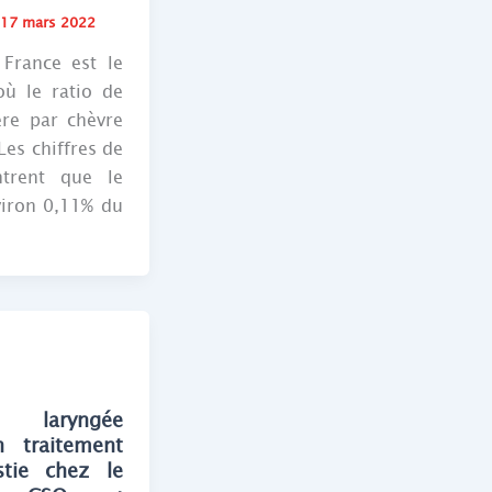
/
17 mars 2022
France est le
ù le ratio de
ière par chèvre
 Les chiffres de
trent que le
iron 0,11% du
e laryngée
 traitement
stie chez le