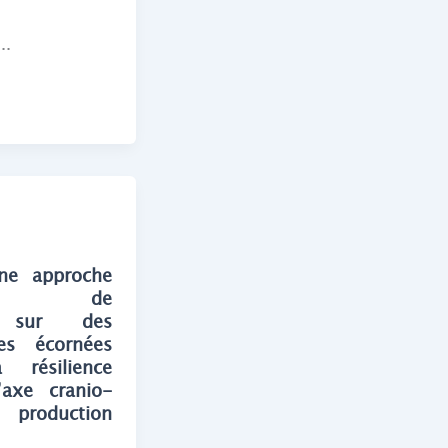
..
une approche
acrée de
ie sur des
res écornées
 résilience
l’axe cranio-
production