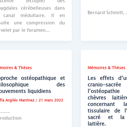
escente (ectopie) des
ygdales cérébelleuses dans
Bernard Schmitt, .
 canal médullaire. Il en
sulte une compression du
rvelet par le foramen...
moires & Thèses
Mémoires & Thèses
proche ostéopathique et
Les effets d’
hilosophique des
cranio-s
uvements liquidiens
l’ostéopath
chèvres laitiè
fía Argilés Martínez
/
21 mars 2022
concernant la
tissulaire de 
_____
sacré et la 
troduction
laitière.