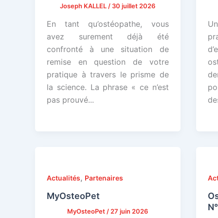
Joseph KALLEL
/
30 juillet 2026
En tant qu’ostéopathe, vous
Un
avez surement déjà été
pr
confronté à une situation de
d
remise en question de votre
o
pratique à travers le prisme de
de
la science. La phrase « ce n’est
po
pas prouvé...
de
,
Actualités
Partenaires
Act
MyOsteoPet
O
N
MyOsteoPet
/
27 juin 2026