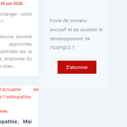
/
30 juin 2026
changer votre
Envie de contenu
 !
exclusif et de soutenir le
encore dominé
développement de
pproches
l'O4PSDO ?
centrées sur la
e, Anatomie du
 chan...
S'abonner
ions
opathie, Mai