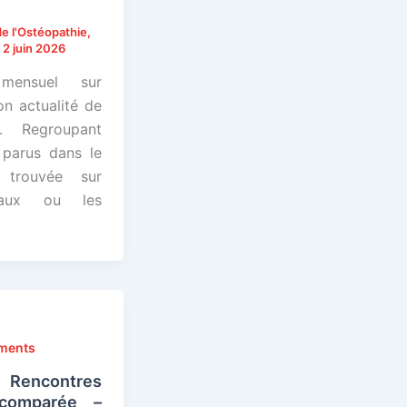
e l'Ostéopathie
,
/
2 juin 2026
e mensuel sur
on actualité de
. Regroupant
 parus dans le
é trouvée sur
rnaux ou les
éments
contres
 comparée –