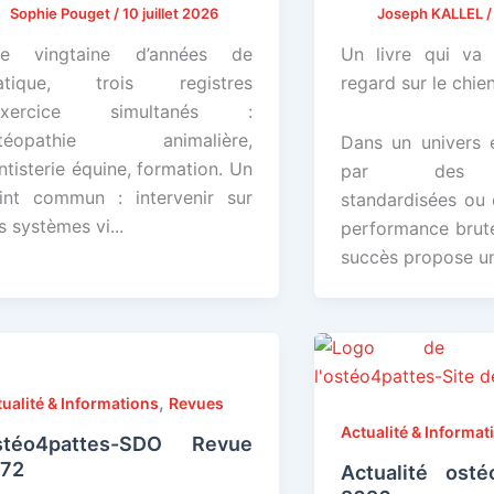
Sophie Pouget
/
10 juillet 2026
Joseph KALLEL
e vingtaine d’années de
Un livre qui va 
atique, trois registres
regard sur le chien
’exercice simultanés :
stéopathie animalière,
Dans un univers 
ntisterie équine, formation. Un
par des a
int commun : intervenir sur
standardisées ou 
s systèmes vi...
performance brut
succès propose un
,
ualité & Informations
Revues
Actualité & Informat
stéo4pattes-SDO Revue
°72
Actualité osté