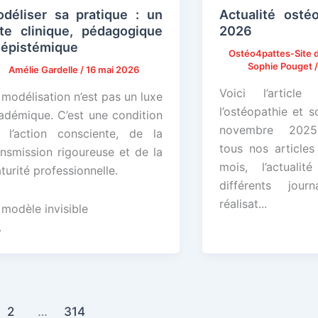
déliser sa pratique : un
Actualité ostéo
te clinique, pédagogique
2026
 épistémique
Ostéo4pattes-Site d
Sophie Pouget
Amélie Gardelle
/
16 mai 2026
Voici l’articl
 modélisation n’est pas un luxe
l’ostéopathie et s
adémique. C’est une condition
novembre 2025
 l’action consciente, de la
tous nos articles
ansmission rigoureuse et de la
mois, l’actualit
turité professionnelle.
différents jou
réalisat...
 modèle invisible
.
2
…
314