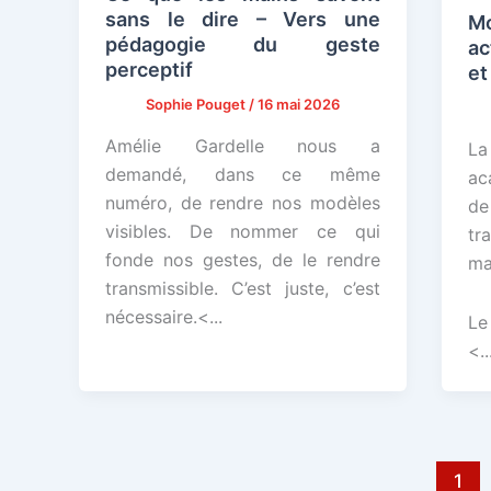
sans le dire – Vers une
Mo
pédagogie du geste
ac
perceptif
et
Sophie Pouget
/
16 mai 2026
Amélie Gardelle nous a
La
demandé, dans ce même
ac
numéro, de rendre nos modèles
de
visibles. De nommer ce qui
tr
fonde nos gestes, de le rendre
ma
transmissible. C’est juste, c’est
nécessaire.<...
Le
<..
1