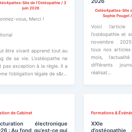
2026
téo4pattes-Site de l'Ostéopathie
/
3
juin 2026
Ostéo4pattes-Site d
Sophie Pouget
onnez-vous, Merci !
Voici l’articl
l’ostéopathie et s
torial
novembre 2025
tous nos articles
ut être vivant apprend tout au
mois, l’actualit
ng de sa vie. L’ostéopathe ne
différents jou
it pas exception à la règle. Il a
réalisat...
me l’obligation légale de s&r...
stion de Cabinet
Formations & Évén
cturation électronique
XXIe Ren
26 : Au fond, qu’est-ce qui
d’ostéopathie