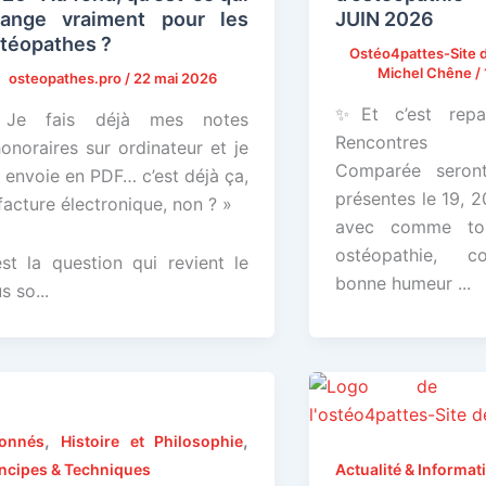
ange vraiment pour les
JUIN 2026
téopathes ?
Ostéo4pattes-Site d
Michel Chêne
/
osteopathes.pro
/
22 mai 2026
✨Et c’est rep
Je fais déjà mes notes
Rencontres d’
honoraires sur ordinateur et je
Comparée seron
s envoie en PDF… c’est déjà ça,
présentes le 19, 2
 facture électronique, non ? »
avec comme to
ostéopathie, co
est la question qui revient le
bonne humeur ...
s so...
,
,
onnés
Histoire et Philosophie
incipes & Techniques
Actualité & Informat