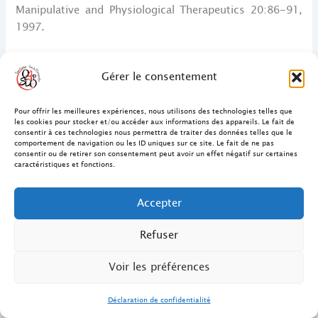
Manipulative and Physiological Therapeutics 20:86-91,
1997.
7) Enquête Cofrema avril 1995.
Gérer le consentement
8) Chiffres de l’Union fédérale des ostéopathes de
France.
Pour offrir les meilleures expériences, nous utilisons des technologies telles que
les cookies pour stocker et/ou accéder aux informations des appareils. Le fait de
consentir à ces technologies nous permettra de traiter des données telles que le
9) École Française d’Ostéopathie, 148, Bd Malesherbes,
comportement de navigation ou les ID uniques sur ce site. Le fait de ne pas
consentir ou de retirer son consentement peut avoir un effet négatif sur certaines
75017 Paris.
caractéristiques et fonctions.
10) Ils risquent donc une amende de 20 000F et/ou une
Accepter
peine d’emprisonnement de 3 mois (article L367 du
code de santé publique).
Refuser
11) Extrait d’un article de » Alternative Santé –
Voir les préférences
L’Impatient » N° 253 février 1999.
Déclaration de confidentialité
12) Ref : » ostéopathie anglaise – ostéopathie