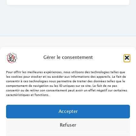
FAQ des patients/clients
Gérer le consentement
FAQ Ostéopathie Animale
Pour offrir les meilleures expériences, nous utilisons des technologies telles que
les cookies pour stocker et/ou accéder aux informations des appareils. Le fait de
consentir à ces technologies nous permettra de traiter des données telles que le
Contact
comportement de navigation ou les ID uniques sur ce site. Le fait de ne pas
consentir ou de retirer son consentement peut avoir un effet négatif sur certaines
FAQ Ostéopathie Humaine
caractéristiques et fonctions.
FAQ Site O4PSDO
Accepter
Mentions Légales
Refuser