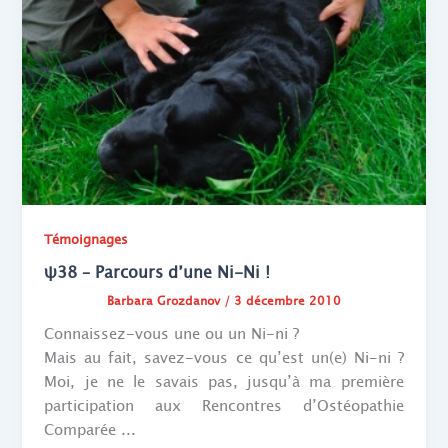
Témoignages
ψ38 – Parcours d’une Ni-Ni !
Barbara Grozdanov
/
3 décembre 2010
Connaissez-vous une ou un Ni-ni ?
Mais au fait, savez-vous ce qu’est un(e) Ni-ni ?
Moi, je ne le savais pas, jusqu’à ma première
participation aux Rencontres d’Ostéopathie
Comparée ...