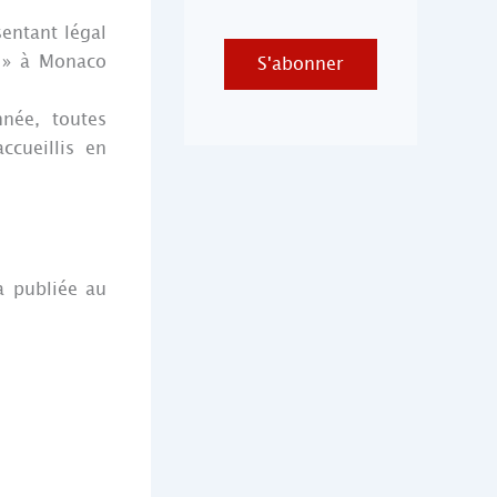
entant légal
 » à Monaco
S'abonner
née, toutes
cueillis en
a publiée au