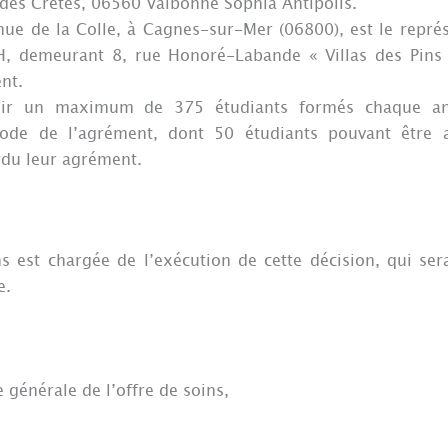
 des Crêtes, 06560 Valbonne Sophia Antipolis.
e de la Colle, à Cagnes-sur-Mer (06800), est le représ
H, demeurant 8, rue Honoré-Labande « Villas des Pins
ent.
eillir un maximum de 375 étudiants formés chaque an
ode de l’agrément, dont 50 étudiants pouvant être ac
rdu leur agrément.
ns est chargée de l’exécution de cette décision, qui ser
e.
e générale de l’offre de soins,