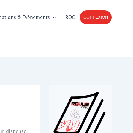
mations & Événéments
ROC
CONNEXION
ur dispenser