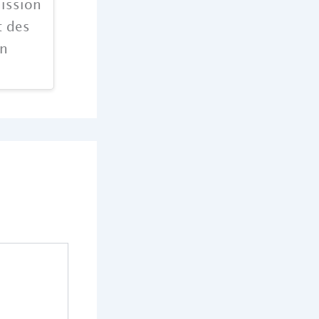
ission
t des
en