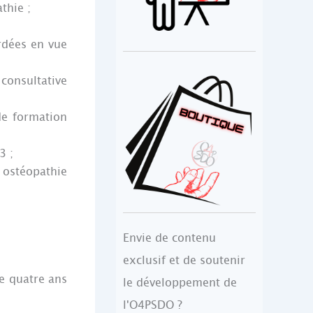
thie ;
rdées en vue
onsultative
de formation
3 ;
 ostéopathie
Envie de contenu
exclusif et de soutenir
e quatre ans
le développement de
l'O4PSDO ?