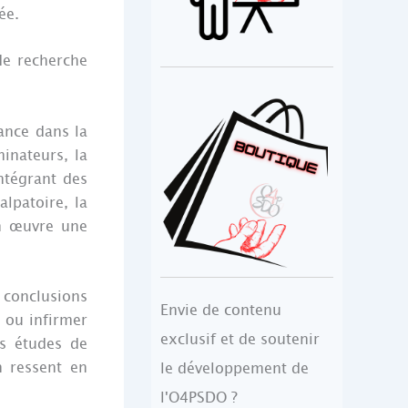
ée.
de recherche
iance dans la
minateurs, la
ntégrant des
lpatoire, la
en œuvre une
 conclusions
Envie de contenu
 ou infirmer
exclusif et de soutenir
es études de
n ressent en
le développement de
l'O4PSDO ?