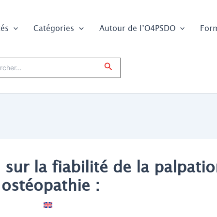
tés
Catégories
Autour de l’O4PSDO
For
er :
Rechercher
sur la fiabilité de la palpati
ostéopathie :