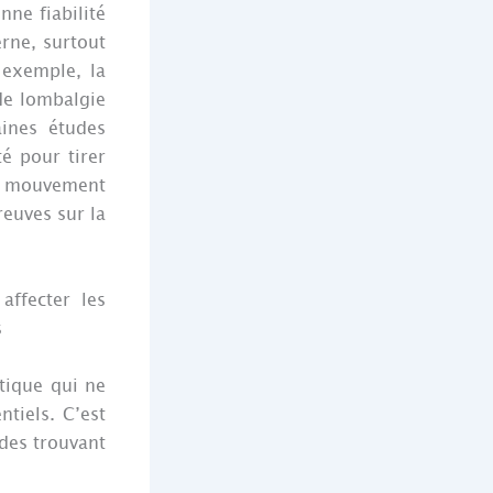
nne fiabilité
rne, surtout
 exemple, la
 de lombalgie
aines études
é pour tirer
de mouvement
reuves sur la
affecter les
s
tique qui ne
ntiels. C’est
udes trouvant