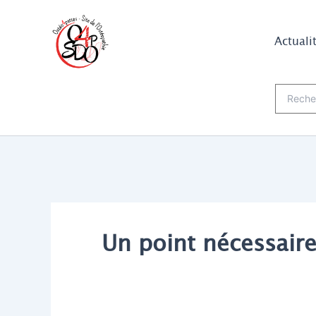
Aller
au
Actuali
contenu
Recherch
Un point nécessaire 