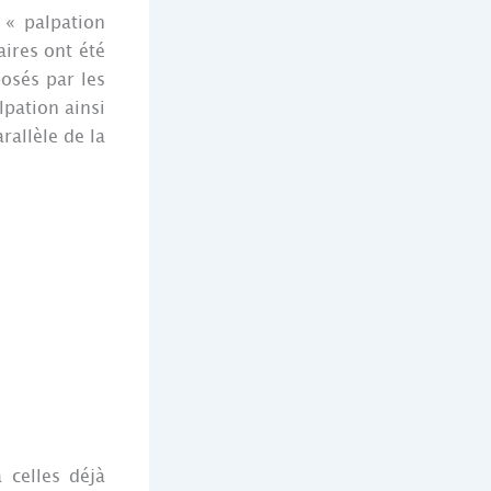
 « palpation
aires ont été
posés par les
lpation ainsi
rallèle de la
 celles déjà