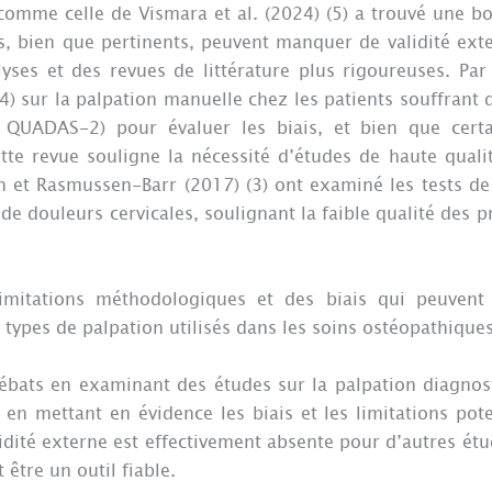
 comme celle de Vismara et al. (2024) (5) a trouvé une bo
s, bien que pertinents, peuvent manquer de validité exte
yses et des revues de littérature plus rigoureuses. Par
(4) sur la palpation manuelle chez les patients souffrant
t QUADAS-2) pour évaluer les biais, et bien que cert
tte revue souligne la nécessité d’études de haute qualit
n et Rasmussen-Barr (2017) (3) ont examiné les tests 
 de douleurs cervicales, soulignant la faible qualité des p
imitations méthodologiques et des biais qui peuvent 
s types de palpation utilisés dans les soins ostéopathique
 débats en examinant des études sur la palpation diagnos
en mettant en évidence les biais et les limitations pote
lidité externe est effectivement absente pour d’autres ét
 être un outil fiable.