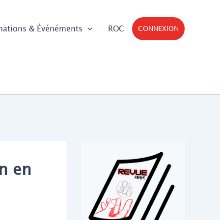
mations & Événéments
ROC
CONNEXION
on en