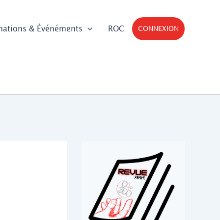
mations & Événéments
ROC
CONNEXION