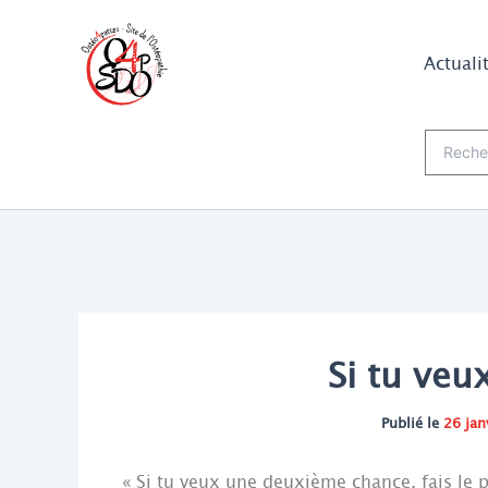
Aller
au
Actuali
contenu
Recherch
Si tu ve
Publié le
26 jan
« Si tu veux une deuxième chance, fais le 