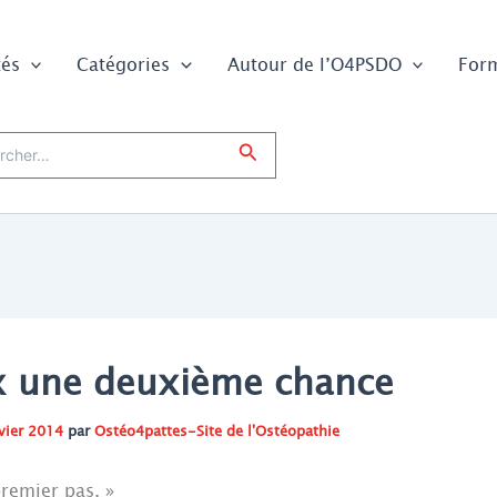
tés
Catégories
Autour de l’O4PSDO
For
er :
Rechercher
ux une deuxième chance
vier 2014
par
Ostéo4pattes-Site de l'Ostéopathie
premier pas. »