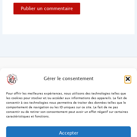
FAQ des patients/clients
Gérer le consentement
FAQ Ostéopathie Animale
Pour offrir les meilleures expériences, nous utilisons des technologies telles que
les cookies pour stocker et/ou accéder aux informations des appareils. Le fait de
consentir à ces technologies nous permettra de traiter des données telles que le
Contact
comportement de navigation ou les ID uniques sur ce site. Le fait de ne pas
consentir ou de retirer son consentement peut avoir un effet négatif sur certaines
FAQ Ostéopathie Humaine
caractéristiques et fonctions.
FAQ Site O4PSDO
Accepter