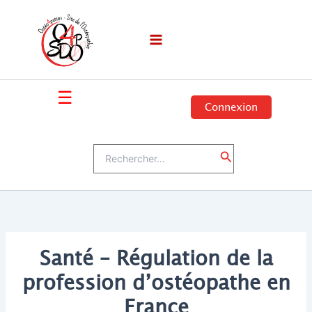
Aller
au
contenu
☰
Connexion
Rechercher :
Rechercher
Santé – Régulation de la
profession d’ostéopathe en
France