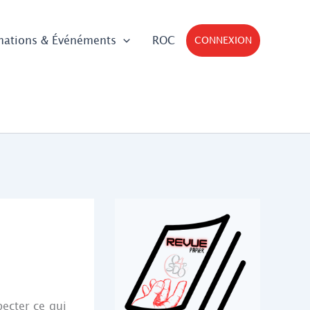
mations & Événéments
ROC
CONNEXION
ecter ce qui