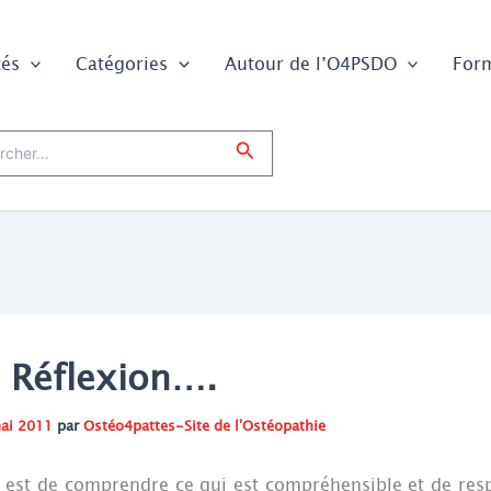
tés
Catégories
Autour de l’O4PSDO
For
er :
Rechercher
Réflexion….
ai 2011
par
Ostéo4pattes-Site de l'Ostéopathie
r est de comprendre ce qui est compréhensible et de resp