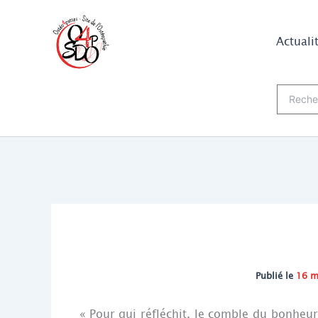
Aller
au
Actuali
contenu
Recherch
Publié le
16 m
« Pour qui réfléchit, le comble du bonheu