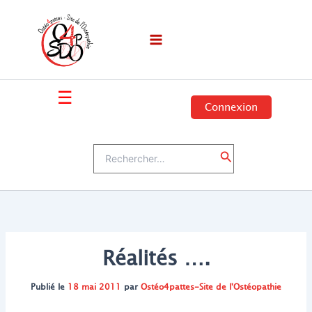
Aller
au
contenu
☰
Connexion
Rechercher :
Rechercher
Réalités ….
Publié le
18 mai 2011
par
Ostéo4pattes-Site de l'Ostéopathie