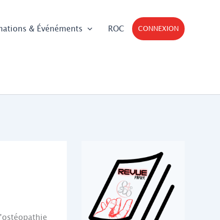
mations & Événéments
ROC
CONNEXION
l’ostéopathie