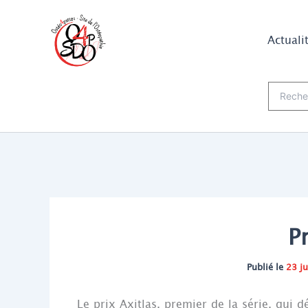
Aller
au
Actuali
contenu
Recherch
P
Publié le
23 j
Le prix Axitlas, premier de la série, qui 