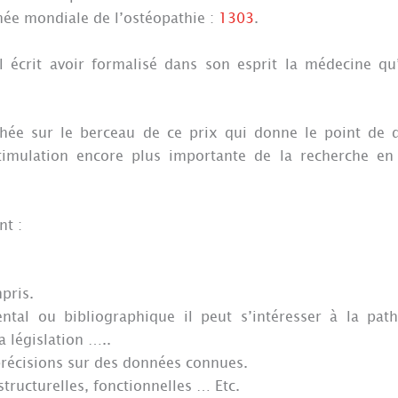
née mondiale de l’ostéopathie :
1303
.
l écrit avoir formalisé dans son esprit la médecine qu’
chée sur le berceau de ce prix qui donne le point de 
stimulation encore plus importante de la recherche en
nt :
pris.
ental ou bibliographique il peut s’intéresser à la path
la législation …..
précisions sur des données connues.
structurelles, fonctionnelles … Etc.