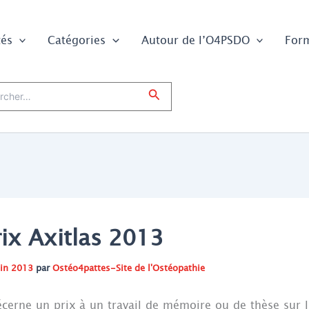
tés
Catégories
Autour de l’O4PSDO
For
er :
Rechercher
rix Axitlas 2013
uin 2013
par
Ostéo4pattes-Site de l'Ostéopathie
décerne un prix à un travail de mémoire ou de thèse sur 