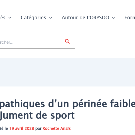
tés
Catégories
Autour de l’O4PSDO
For
er :
Rechercher
athiques d’un périnée faibl
 jument de sport
ié le
19 avril 2023
par
Rochette Anaïs