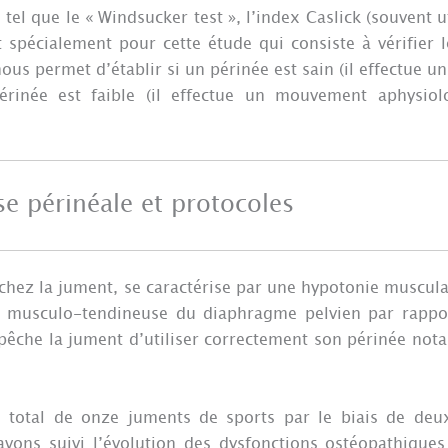
tel que le « Windsucker test », l’index Caslick (souvent ut
t spécialement pour cette étude qui consiste à vérifier 
nous permet d’établir si un périnée est sain (il effectue
périnée est faible (il effectue un mouvement aphysiol
se périnéale et protocoles
hez la jument, se caractérise par une hypotonie muscula
n musculo-tendineuse du diaphragme pelvien par rappo
pêche la jument d’utiliser correctement son périnée no
total de onze juments de sports par le biais de deu
vons suivi l’évolution des dysfonctions ostéopathiques 