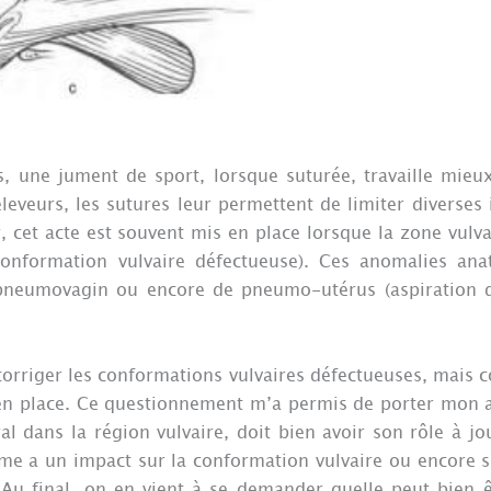
une jument de sport, lorsque suturée, travaille mieux
eveurs, les sutures leur permettent de limiter diverses 
r, cet acte est souvent mis en place lorsque la zone vulv
conformation vulvaire défectueuse). Ces anomalies an
neumovagin ou encore de pneumo-utérus (aspiration d
rriger les conformations vulvaires défectueuses, mais 
n place. Ce questionnement m’a permis de porter mon a
ral dans la région vulvaire, doit bien avoir son rôle à j
e a un impact sur la conformation vulvaire ou encore su
Au final, on en vient à se demander quelle peut bien êt