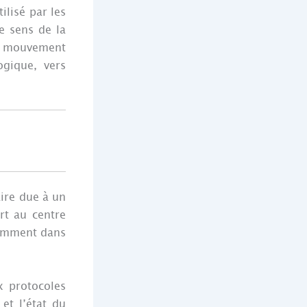
ilisé par les
le sens de la
 un mouvement
ogique, vers
ire due à un
rt au centre
tamment dans
x protocoles
et l’état du