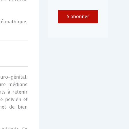
S'abonner
téopathique,
uro-génital.
ure médiane
ts à retenir
e pelvien et
met de bien