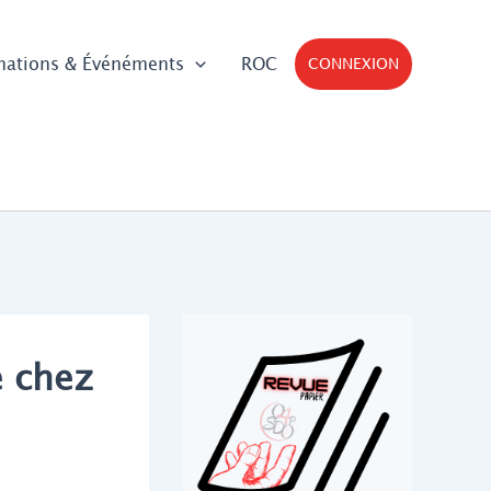
mations & Événéments
ROC
CONNEXION
e chez