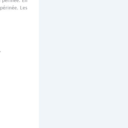
 périnée. En
 périnée. Les
,