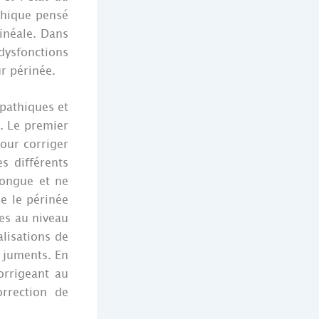
thique pensé
inéale. Dans
dysfonctions
ur périnée.
pathiques et
e. Le premier
our corriger
s différents
longue et ne
e le périnée
hes au niveau
lisations de
 juments. En
orrigeant au
orrection de