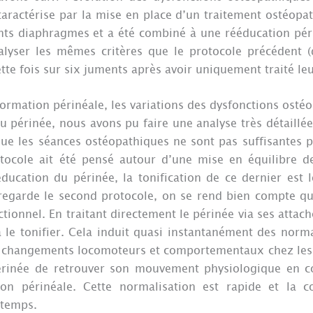
caractérise par la mise en place d’un traitement ostéopa
ents diaphragmes et a été combiné à une rééducation pér
lyser les mêmes critères que le protocole précédent (
tte fois sur six juments après avoir uniquement traité le
rmation périnéale, les variations des dysfonctions ostéo
é du périnée, nous avons pu faire une analyse très détaillé
e les séances ostéopathiques ne sont pas suffisantes p
otocole ait été pensé autour d’une mise en équilibre de
ducation du périnée, la tonification de ce dernier est 
regarde le second protocole, on se rend bien compte qu
ionnel. En traitant directement le périnée via ses attac
 le tonifier. Cela induit quasi instantanément des norma
s changements locomoteurs et comportementaux chez les
érinée de retrouver son mouvement physiologique en c
on périnéale. Cette normalisation est rapide et la c
 temps.