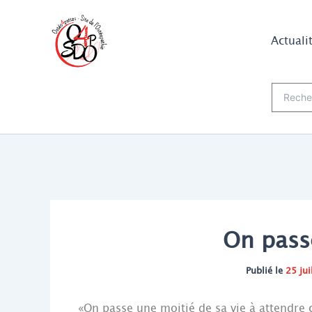
Aller
au
Actuali
contenu
Recherch
On passe
Publié le
25 jui
«On passe une moitié de sa vie à attendre 