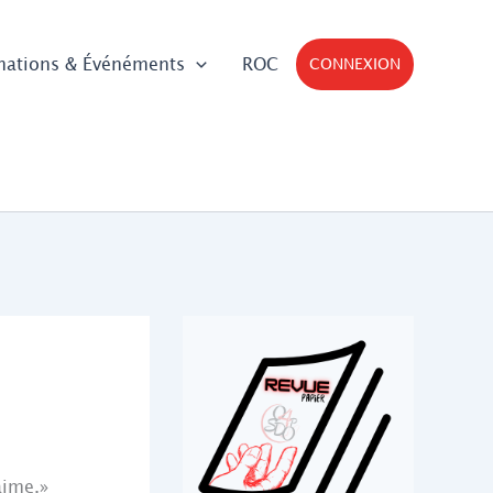
mations & Événéments
ROC
CONNEXION
aime.»