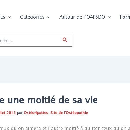
tés
Catégories
Autour de l’O4PSDO
For
er :
Rechercher
 une moitié de sa vie
llet 2013
par
Ostéo4pattes-Site de l'Ostéopathie
ceux qu’on aimera et l’autre moitié à quitter ceux qu’on 