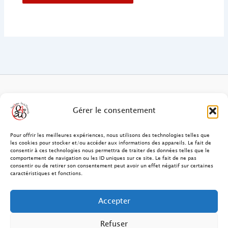
FAQ des patients/clients
Gérer le consentement
FAQ Ostéopathie Animale
Pour offrir les meilleures expériences, nous utilisons des technologies telles que
les cookies pour stocker et/ou accéder aux informations des appareils. Le fait de
consentir à ces technologies nous permettra de traiter des données telles que le
Contact
comportement de navigation ou les ID uniques sur ce site. Le fait de ne pas
consentir ou de retirer son consentement peut avoir un effet négatif sur certaines
FAQ Ostéopathie Humaine
caractéristiques et fonctions.
FAQ Site O4PSDO
Accepter
Mentions Légales
Refuser