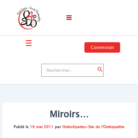
Aller
au
contenu
☰
Connexion
Rechercher :
Rechercher
Miroirs…
Publié le
16 mai 2011
par
Ostéo4pattes-Site de l'Ostéopathie