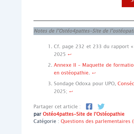
S
Notes de l’Ostéo4pattes-Site de l’ostéopath
Cf. page 232 et 233 du rapport 
2025
↩︎
Annexe II – Maquette de formatio
en ostéopathie
.
↩︎
Sondage Odoxa pour UPO,
Conséq
2025;
↩︎
Partager cet article :
par
Ostéo4pattes-Site de l'Ostéopathie
Catégorie :
Questions des parlementaires (