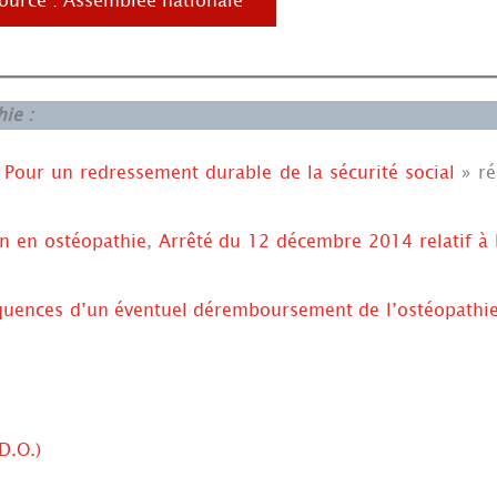
ource : Assemblée nationale
ie :
«
Pour un redressement durable de la sécurité social
» ré
n en ostéopathie
,
Arrêté du 12 décembre 2014 relatif à 
uences d’un éventuel déremboursement de l’ostéopathi
D.O.)