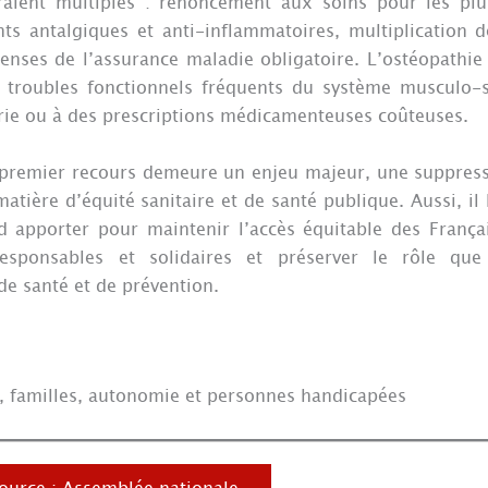
raient multiples : renoncement aux soins pour les pl
 antalgiques et anti-inflammatoires, multiplication d
enses de l’assurance maladie obligatoire. L’ostéopathie 
e troubles fonctionnels fréquents du système musculo-s
rie ou à des prescriptions médicamenteuses coûteuses.
 premier recours demeure un enjeu majeur, une suppress
matière d’équité sanitaire et de santé publique. Aussi, i
 apporter pour maintenir l’accès équitable des França
esponsables et solidaires et préserver le rôle que
de santé et de prévention.
é, familles, autonomie et personnes handicapées