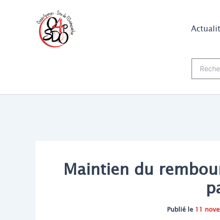
Aller
au
Actuali
contenu
Recherch
Maintien du rembou
p
Publié le
11 nov