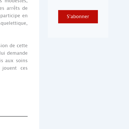
us modestes,
es arrêts de
participe en
S'abonner
quelettique,
ion de cette
l lui demande
is aux soins
 jouent ces