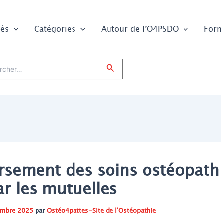
tés
Catégories
Autour de l’O4PSDO
For
er :
Rechercher
rsement des soins ostéopath
ar les mutuelles
embre 2025
par
Ostéo4pattes-Site de l'Ostéopathie