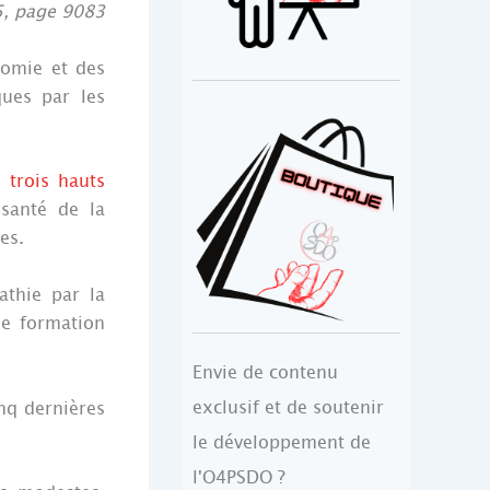
5, page 9083
nomie et des
ues par les
s
trois hauts
 santé de la
es.
athie par la
ne formation
Envie de contenu
exclusif et de soutenir
inq dernières
le développement de
l'O4PSDO ?