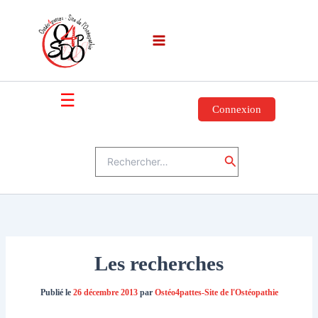
Aller
au
contenu
☰
Connexion
Rechercher :
Rechercher
Les recherches
Publié le
26 décembre 2013
par
Ostéo4pattes-Site de l'Ostéopathie