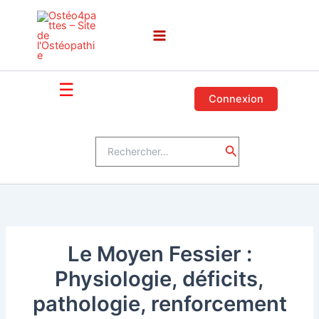
Aller
au
contenu
☰
Connexion
Rechercher :
Rechercher
Le Moyen Fessier :
Physiologie, déficits,
pathologie, renforcement