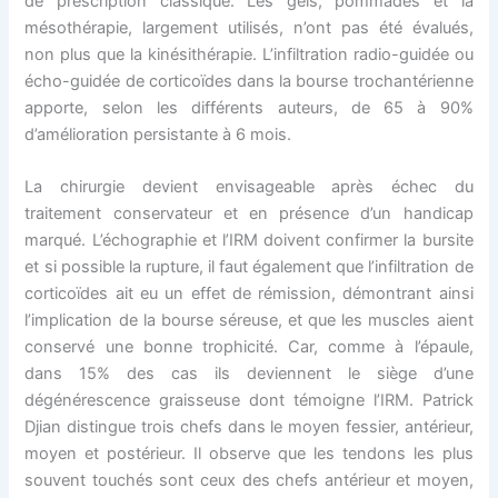
de prescription classique. Les gels, pommades et la
mésothérapie, largement utilisés, n’ont pas été évalués,
non plus que la kinésithérapie. L’infiltration radio-guidée ou
écho-guidée de corticoïdes dans la bourse trochantérienne
apporte, selon les différents auteurs, de 65 à 90%
d’amélioration persistante à 6 mois.
La chirurgie devient envisageable après échec du
traitement conservateur et en présence d’un handicap
marqué. L’échographie et l’IRM doivent confirmer la bursite
et si possible la rupture, il faut également que l’infiltration de
corticoïdes ait eu un effet de rémission, démontrant ainsi
l’implication de la bourse séreuse, et que les muscles aient
conservé une bonne trophicité. Car, comme à l’épaule,
dans 15% des cas ils deviennent le siège d’une
dégénérescence graisseuse dont témoigne l’IRM. Patrick
Djian distingue trois chefs dans le moyen fessier, antérieur,
moyen et postérieur. Il observe que les tendons les plus
souvent touchés sont ceux des chefs antérieur et moyen,