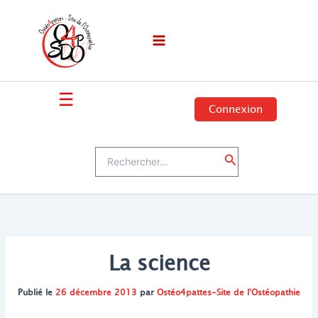
Aller
au
contenu
☰
Connexion
Rechercher :
Rechercher
La science
Publié le
26 décembre 2013
par
Ostéo4pattes-Site de l'Ostéopathie