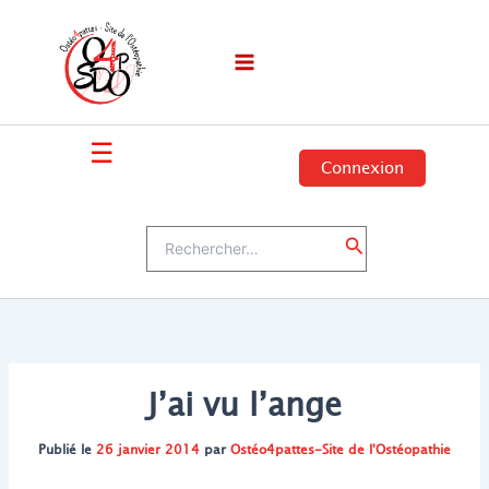
Aller
au
contenu
☰
Connexion
Rechercher :
Rechercher
J’ai vu l’ange
Publié le
26 janvier 2014
par
Ostéo4pattes-Site de l'Ostéopathie