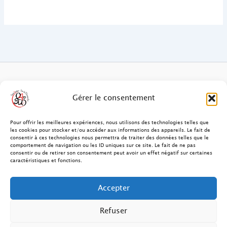
FAQ des patients/clients
Gérer le consentement
FAQ Ostéopathie Animale
Pour offrir les meilleures expériences, nous utilisons des technologies telles que
les cookies pour stocker et/ou accéder aux informations des appareils. Le fait de
consentir à ces technologies nous permettra de traiter des données telles que le
Contact
comportement de navigation ou les ID uniques sur ce site. Le fait de ne pas
consentir ou de retirer son consentement peut avoir un effet négatif sur certaines
FAQ Ostéopathie Humaine
caractéristiques et fonctions.
FAQ Site O4PSDO
Accepter
Mentions Légales
Refuser