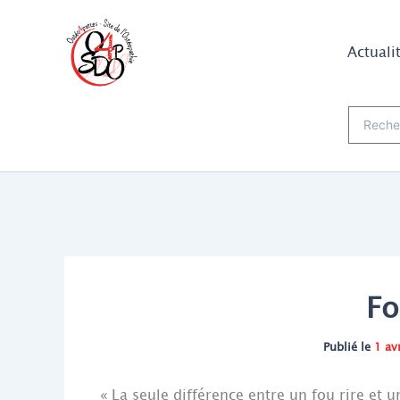
Aller
au
Actuali
contenu
Recherch
Fo
Publié le
1 av
« La seule différence entre un fou rire et un