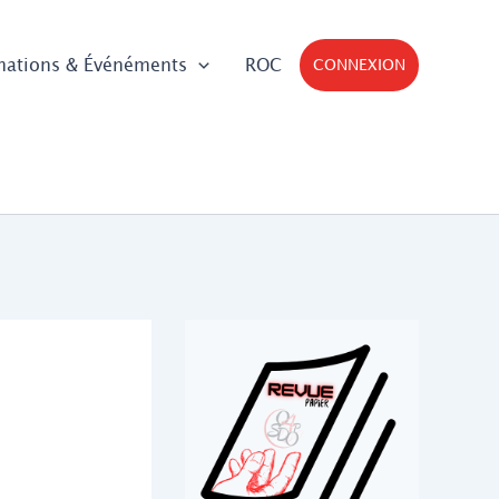
mations & Événéments
ROC
CONNEXION