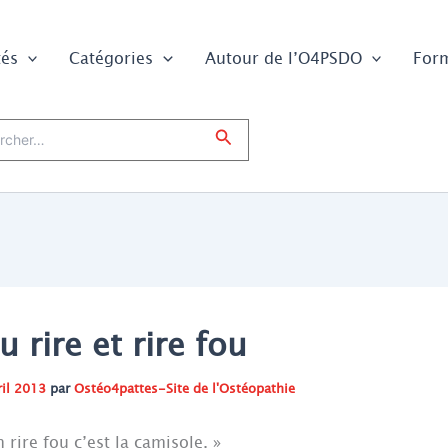
tés
Catégories
Autour de l’O4PSDO
For
er :
Rechercher
u rire et rire fou
ril 2013
par
Ostéo4pattes-Site de l'Ostéopathie
 rire fou c’est la camisole. »