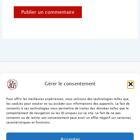
FAQ des patients/clients
Gérer le consentement
FAQ Ostéopathie Animale
Pour offrir les meilleures expériences, nous utilisons des technologies telles que
les cookies pour stocker et/ou accéder aux informations des appareils. Le fait de
consentir à ces technologies nous permettra de traiter des données telles que le
Contact
comportement de navigation ou les ID uniques sur ce site. Le fait de ne pas
consentir ou de retirer son consentement peut avoir un effet négatif sur certaines
FAQ Ostéopathie Humaine
caractéristiques et fonctions.
FAQ Site O4PSDO
Accepter