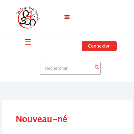
Aller
au
contenu
☰
Connexion
Rechercher :
Rechercher
Nouveau-né