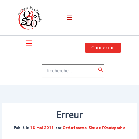
Aller
au
contenu
☰
Connexion
Rechercher :
Rechercher
Erreur
Publié le
18 mai 2011
par
Ostéo4pattes-Site de l'Ostéopathie