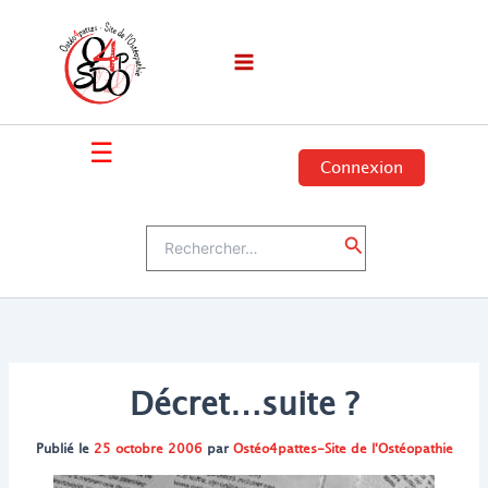
Aller
au
contenu
☰
Connexion
Rechercher :
Rechercher
Décret…suite ?
Publié le
25 octobre 2006
par
Ostéo4pattes-Site de l'Ostéopathie