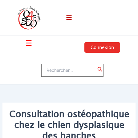
Aller
au
contenu
☰
Connexion
Rechercher :
Rechercher
Consultation ostéopathique
chez le chien dysplasique
des hanches