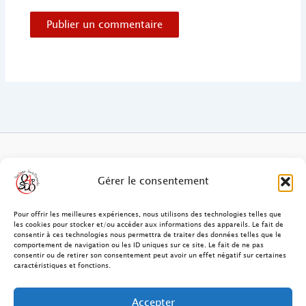
FAQ des patients/clients
Gérer le consentement
FAQ Ostéopathie Animale
Pour offrir les meilleures expériences, nous utilisons des technologies telles que
les cookies pour stocker et/ou accéder aux informations des appareils. Le fait de
consentir à ces technologies nous permettra de traiter des données telles que le
Contact
comportement de navigation ou les ID uniques sur ce site. Le fait de ne pas
consentir ou de retirer son consentement peut avoir un effet négatif sur certaines
FAQ Ostéopathie Humaine
caractéristiques et fonctions.
FAQ Site O4PSDO
Accepter