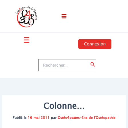
Aller
au
contenu
☰
Connexion
Rechercher :
Rechercher
Colonne…
Publié le
16 mai 2011
par
Ostéo4pattes-Site de l'Ostéopathie