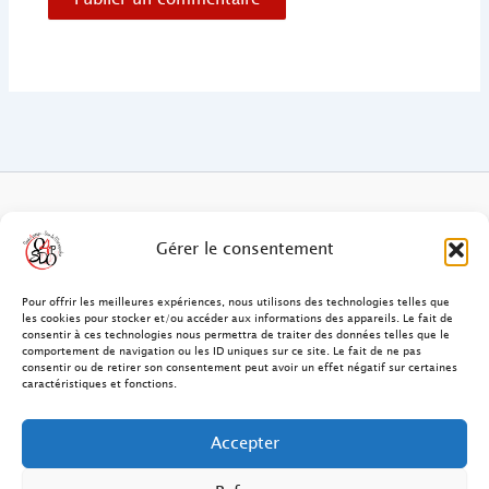
FAQ des patients/clients
Gérer le consentement
FAQ Ostéopathie Animale
Pour offrir les meilleures expériences, nous utilisons des technologies telles que
les cookies pour stocker et/ou accéder aux informations des appareils. Le fait de
consentir à ces technologies nous permettra de traiter des données telles que le
Contact
comportement de navigation ou les ID uniques sur ce site. Le fait de ne pas
consentir ou de retirer son consentement peut avoir un effet négatif sur certaines
FAQ Ostéopathie Humaine
caractéristiques et fonctions.
FAQ Site O4PSDO
Accepter
Mentions Légales