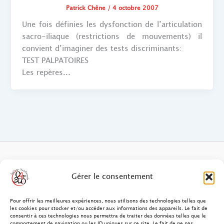
Patrick Chêne
/
4 octobre 2007
Une fois définies les dysfonction de l’articulation
sacro-iliaque (restrictions de mouvements) il
convient d’imaginer des tests discriminants:
TEST PALPATOIRES
Les repères...
FAQ des patients/clients
Gérer le consentement
FAQ Ostéopathie Animale
Pour offrir les meilleures expériences, nous utilisons des technologies telles que
les cookies pour stocker et/ou accéder aux informations des appareils. Le fait de
consentir à ces technologies nous permettra de traiter des données telles que le
Contact
comportement de navigation ou les ID uniques sur ce site. Le fait de ne pas