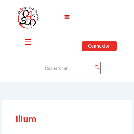
Aller
au
contenu
☰
Connexion
Rechercher :
Rechercher
ilium