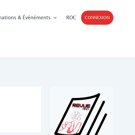
mations & Événéments
ROC
CONNEXION