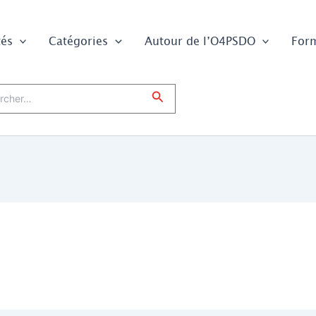
tés
Catégories
Autour de l’O4PSDO
For
er :
Rechercher