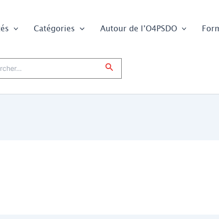
tés
Catégories
Autour de l’O4PSDO
For
er :
Rechercher