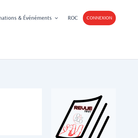
mations & Événéments
ROC
CONNEXION