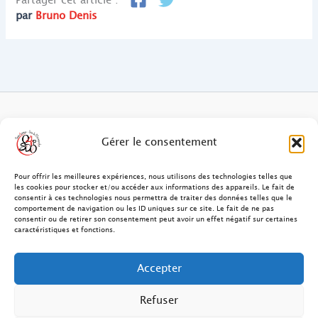
Partager cet article :
par
Bruno Denis
FAQ des patients/clients
Gérer le consentement
FAQ Ostéopathie Animale
Pour offrir les meilleures expériences, nous utilisons des technologies telles que
les cookies pour stocker et/ou accéder aux informations des appareils. Le fait de
consentir à ces technologies nous permettra de traiter des données telles que le
Contact
comportement de navigation ou les ID uniques sur ce site. Le fait de ne pas
consentir ou de retirer son consentement peut avoir un effet négatif sur certaines
FAQ Ostéopathie Humaine
caractéristiques et fonctions.
FAQ Site O4PSDO
Accepter
Mentions Légales
Refuser