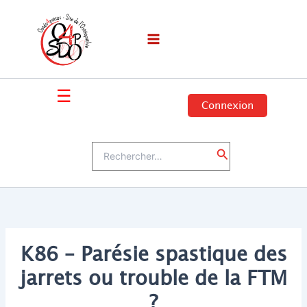
Aller
au
contenu
☰
Connexion
Rechercher :
Rechercher
K86 – Parésie spastique des
jarrets ou trouble de la FTM
?