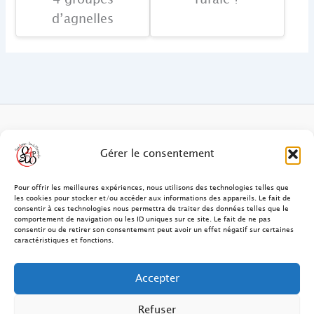
d’agnelles
FAQ des patients/clients
Gérer le consentement
FAQ Ostéopathie Animale
Pour offrir les meilleures expériences, nous utilisons des technologies telles que
les cookies pour stocker et/ou accéder aux informations des appareils. Le fait de
consentir à ces technologies nous permettra de traiter des données telles que le
Contact
comportement de navigation ou les ID uniques sur ce site. Le fait de ne pas
consentir ou de retirer son consentement peut avoir un effet négatif sur certaines
FAQ Ostéopathie Humaine
caractéristiques et fonctions.
FAQ Site O4PSDO
Accepter
Mentions Légales
Refuser