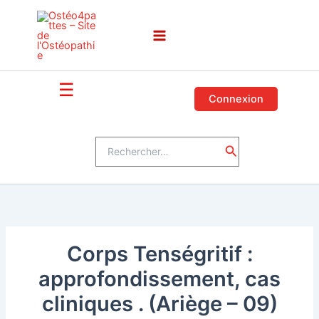
Aller
au
contenu
☰
Connexion
Rechercher :
Rechercher
Corps Tenségritif :
approfondissement, cas
cliniques . (Ariège – 09)