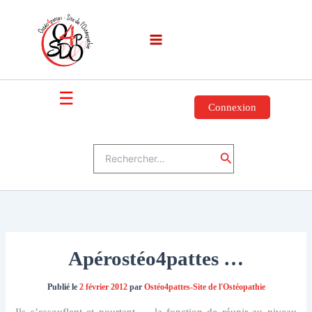
Aller
au
contenu
☰
Connexion
Rechercher :
Rechercher
Apérostéo4pattes …
Publié le
2 février 2012
par
Ostéo4pattes-Site de l'Ostéopathie
Ils s’essouflent et pourtant … la fonction de réunir au niveau