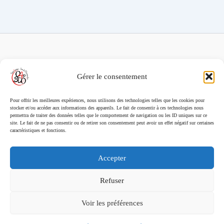
FAQ des patients/clients
Gérer le consentement
FAQ Ostéopathie Animale
Pour offrir les meilleures expériences, nous utilisons des technologies telles que les cookies pour
stocker et/ou accéder aux informations des appareils. Le fait de consentir à ces technologies nous
Contact
permettra de traiter des données telles que le comportement de navigation ou les ID uniques sur ce
site. Le fait de ne pas consentir ou de retirer son consentement peut avoir un effet négatif sur certaines
FAQ Ostéopathie Humaine
caractéristiques et fonctions.
FAQ Site O4PSDO
Accepter
Mentions Légales
Refuser
Voir les préférences