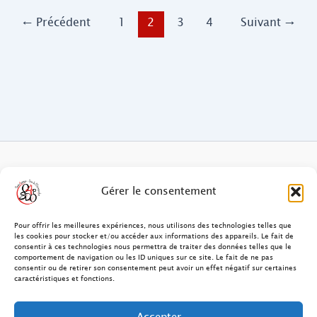
←
Précédent
1
2
3
4
Suivant
→
FAQ des patients/clients
Gérer le consentement
FAQ Ostéopathie Animale
Pour offrir les meilleures expériences, nous utilisons des technologies telles que
les cookies pour stocker et/ou accéder aux informations des appareils. Le fait de
consentir à ces technologies nous permettra de traiter des données telles que le
Contact
comportement de navigation ou les ID uniques sur ce site. Le fait de ne pas
consentir ou de retirer son consentement peut avoir un effet négatif sur certaines
FAQ Ostéopathie Humaine
caractéristiques et fonctions.
FAQ Site O4PSDO