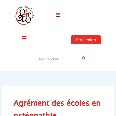
Aller
au
contenu
☰
Connexion
Rechercher :
Rechercher
Agrément des écoles en
ostéopathie