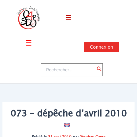
Aller
au
contenu
☰
Connexion
Rechercher :
Rechercher
073 – dépêche d’avril 2010
Publié le
31 mai 2010
par
Stephan Cayre