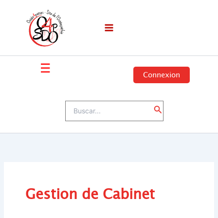
Ir
al
contenido
☰
Connexion
Buscar
Buscar
por:
Gestion de Cabinet