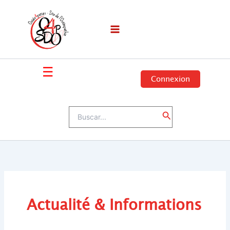
Ir
al
contenido
☰
Connexion
Buscar
Buscar
por:
Actualité & Informations