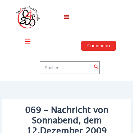
Zum
Inhalt
springen
☰
Connexion
Suchen
Suchen
nach:
069 – Nachricht von
Sonnabend, dem
12.Dezember 2009