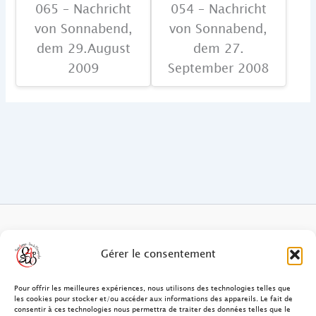
065 – Nachricht
054 – Nachricht
von Sonnabend,
von Sonnabend,
dem 29.August
dem 27.
2009
September 2008
FAQ des patients/clients
Gérer le consentement
FAQ Ostéopathie Animale
Pour offrir les meilleures expériences, nous utilisons des technologies telles que
les cookies pour stocker et/ou accéder aux informations des appareils. Le fait de
consentir à ces technologies nous permettra de traiter des données telles que le
Contact