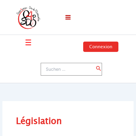
Zum
Inhalt
springen
☰
Connexion
Suchen
Suchen
nach:
Législation