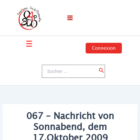
Zum
Inhalt
springen
☰
Connexion
Suchen
Suchen
nach:
067 – Nachricht von
Sonnabend, dem
17.Oktober 2009