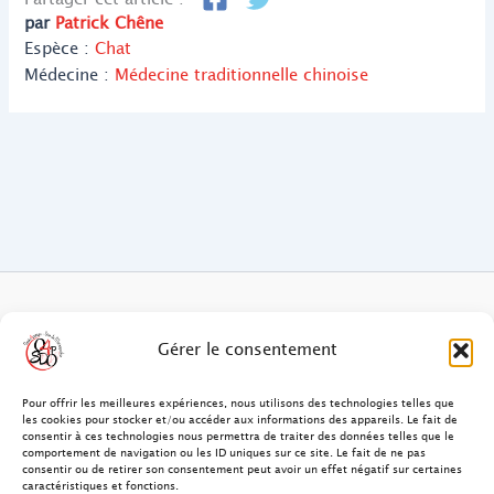
par
Patrick Chêne
Espèce :
Chat
Médecine :
Médecine traditionnelle chinoise
FAQ des patients/clients
Gérer le consentement
FAQ Ostéopathie Animale
Pour offrir les meilleures expériences, nous utilisons des technologies telles que
les cookies pour stocker et/ou accéder aux informations des appareils. Le fait de
consentir à ces technologies nous permettra de traiter des données telles que le
Contact
comportement de navigation ou les ID uniques sur ce site. Le fait de ne pas
consentir ou de retirer son consentement peut avoir un effet négatif sur certaines
FAQ Ostéopathie Humaine
caractéristiques et fonctions.