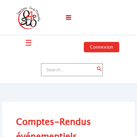
Skip
to
content
☰
Connexion
Search
Search
for:
Comptes-Rendus
événementiels