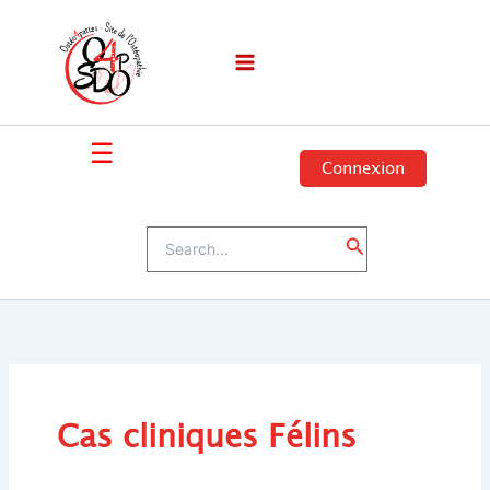
Skip
to
content
☰
Connexion
Search
Search
for:
Cas cliniques Félins