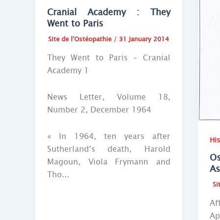
Cranial Academy : They
Went to Paris
Site de l'Ostéopathie
/
31 January 2014
They Went to Paris – Cranial
Academy 1
News Letter, Volume 18,
Number 2, December 1964
« In 1964, ten years after
His
Sutherland’s death, Harold
O
Magoun, Viola Frymann and
As
Tho...
Si
Af
Ap