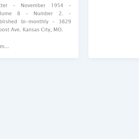
tter – November 1954 –
olume 8 – Number 2. –
blished bi-monthly – 3829
oost Ave. Kansas City, MO.
 m...