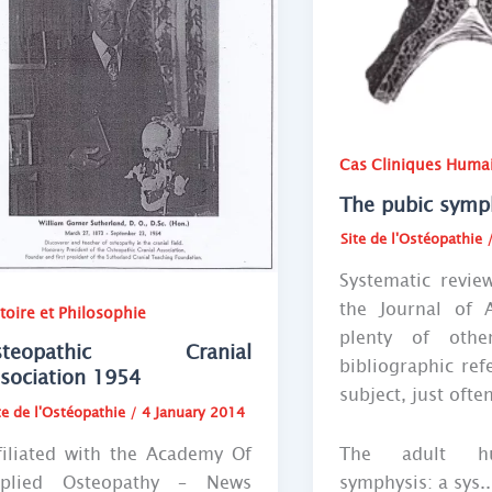
Cas Cliniques Huma
The pubic symp
Site de l'Ostéopathie
Systematic revie
the Journal of 
toire et Philosophie
plenty of othe
steopathic Cranial
bibliographic ref
sociation 1954
subject, just often
te de l'Ostéopathie
/
4 January 2014
filiated with the Academy Of
The adult h
plied Osteopathy – News
symphysis: a sys..