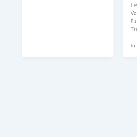
Le
V
Pu
Tr
In