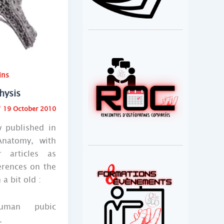
ins
hysis
/
19 October 2010
w published in
Anatomy, with
r articles as
erences on the
 a bit old :
uman pubic
.