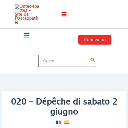
Vai
al
contenuto
☰
Connexion
Cerca:
Cerca
020 – Dépêche di sabato 2
giugno