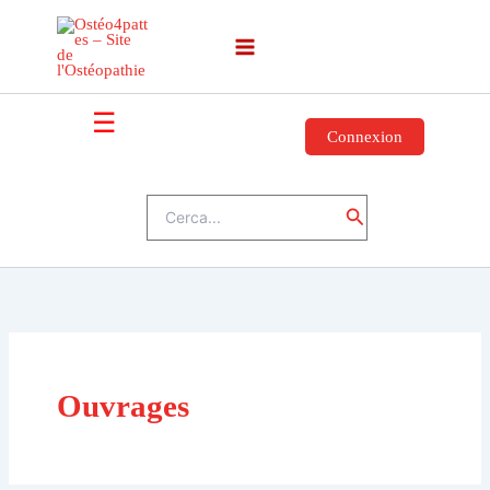
Vai
al
contenuto
☰
Connexion
Cerca:
Cerca
Ouvrages