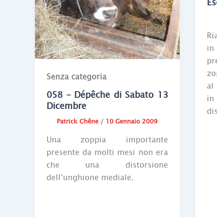
Es
Ri
in
pr
zo
Senza categoria
al
058 – Dépêche di Sabato 13
in
Dicembre
di
Patrick Chêne
/
10 Gennaio 2009
Una zoppia importante
presente da molti mesi non era
che una distorsione
dell’unghione mediale.