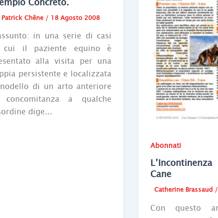
empio Concreto.
Patrick Chêne
/
18 Agosto 2008
assunto: in una serie di casi
 cui il paziente equino è
esentato alla visita per una
ppia persistente e localizzata
 nodello di un arto anteriore
 concomitanza a qualche
sordine dige...
Abonnati
L’Incontinenza
Cane
Catherine Brassaud
Con questo art