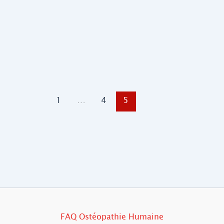
1
…
4
5
FAQ Ostéopathie Humaine