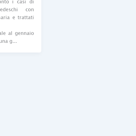
nto i casi di
edeschi con
aria e trattati
ale al gennaio
una g...