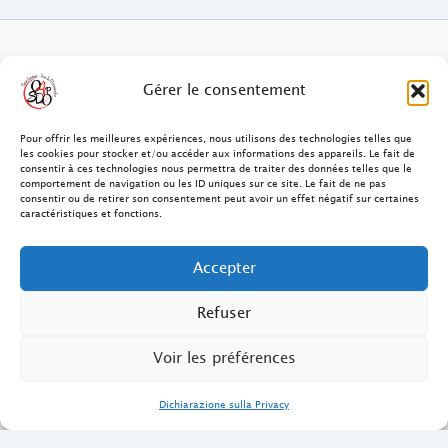
FAQ des patients/clients
Gérer le consentement
FAQ Ostéopathie Animale
Pour offrir les meilleures expériences, nous utilisons des technologies telles que
les cookies pour stocker et/ou accéder aux informations des appareils. Le fait de
consentir à ces technologies nous permettra de traiter des données telles que le
Contact
comportement de navigation ou les ID uniques sur ce site. Le fait de ne pas
consentir ou de retirer son consentement peut avoir un effet négatif sur certaines
FAQ Ostéopathie Humaine
caractéristiques et fonctions.
FAQ Site O4PSDO
Accepter
Mentions Légales
Refuser
Voir les préférences
Dichiarazione sulla Privacy