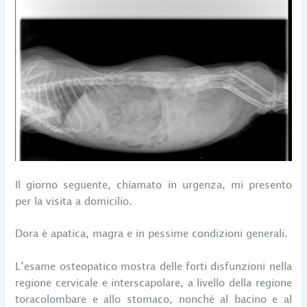
Il giorno seguente, chiamato in urgenza, mi presento
per la visita a domicilio.
Dora è apatica, magra e in pessime condizioni generali.
L’esame osteopatico mostra delle forti disfunzioni nella
regione cervicale e interscapolare, a livello della regione
toracolombare e allo stomaco, nonché al bacino e al