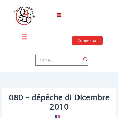
Vai
al
contenuto
☰
Connexion
Cerca:
Cerca
080 – dépêche di Dicembre
2010